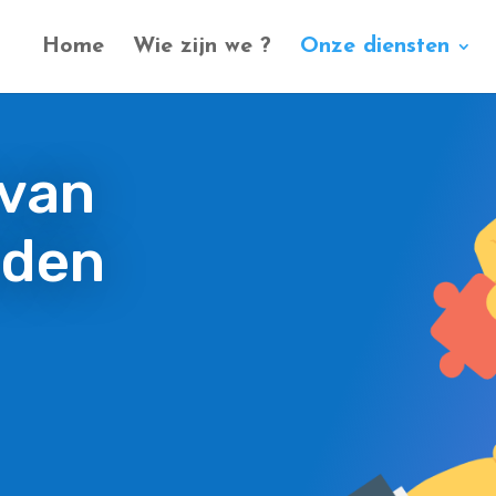
Home
Wie zijn we ?
Onze diensten
 van
nden