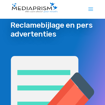
Reclamebijlage en pers
advertenties